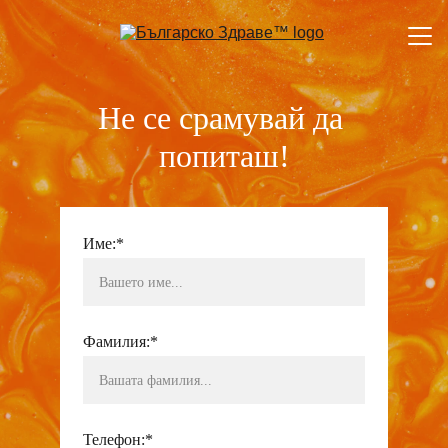
Всички Продукти
Не се срамувай да 
Контакти
попиташ!
Име:*
Фамилия:*
Телефон:*